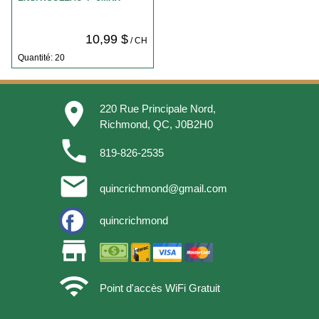
10,99 $
/ CH
Quantité: 20
place
220 Rue Principale Nord,
Richmond, QC, J0B2H0
phone
819-826-2535
email
quincrichmond@gmail.com
quincrichmond
store
wifi
Point d'accès WiFi Gratuit