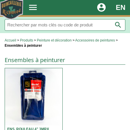
.
menu
account_circle
EN
search
Accueil
>
Produits
>
Peinture et décoration
>
Accessoires de peintures
>
Ensembles à peinturer
Ensembles à peinturer
ENS. ROULEAU 4" 3MRX