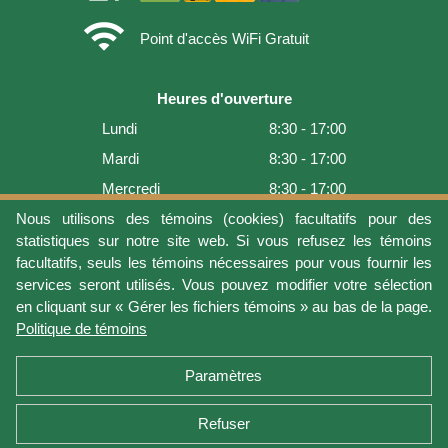
wifi
Point d'accès WiFi Gratuit
Heures d'ouverture
Lundi
8:30 - 17:00
Mardi
8:30 - 17:00
Mercredi
8:30 - 17:00
Jeudi
8:30 - 17:00
Nous utilisons des témoins (cookies) facultatifs pour des
statistiques sur notre site web. Si vous refusez les témoins
Vendredi
8:30 - 17:00
facultatifs, seuls les témoins nécessaires pour vous fournir les
Samedi
9:00 - 16:00
services seront utilisés. Vous pouvez modifier votre sélection
en cliquant sur « Gérer les fichiers témoins » au bas de la page.
Dimanche
Fermé
Politique de témoins
Dernière mise à jour: 2026-08-08 17:21:06
Paramètres
Refuser
Conditions d'utilisation
Vie privée
Gérer les fichiers témoins