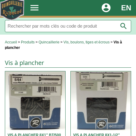
.
menu
account_circle
EN
search
Accueil
>
Produits
>
Quincaillerie
>
Vis, boulons, tiges et écrous
>
Vis à
plancher
Vis à plancher
VIS A PLANCHER 8X1" BT/500
VIS A PLANCHER 8X1-1/2"