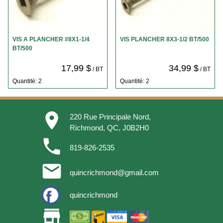
VIS A PLANCHER #8X1-1/4
VIS PLANCHER 8X3-1/2 BT/500
BT/500
17,99 $
34,99 $
/ BT
/ BT
Quantité: 2
Quantité: 2
place
220 Rue Principale Nord,
Richmond, QC, J0B2H0
phone
819-826-2535
email
quincrichmond@gmail.com
quincrichmond
store