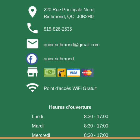
place
220 Rue Principale Nord,
Richmond, QC, J0B2H0
phone
819-826-2535
email
quincrichmond@gmail.com
quincrichmond
store
wifi
Point d'accès WiFi Gratuit
Heures d'ouverture
Lundi
8:30 - 17:00
Mardi
8:30 - 17:00
Mercredi
8:30 - 17:00