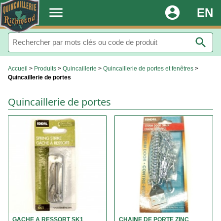
.
menu
account_circle
EN
search
Accueil
>
Produits
>
Quincaillerie
>
Quincaillerie de portes et fenêtres
>
Quincaillerie de portes
Quincaillerie de portes
GACHE A RESSORT SK1
CHAINE DE PORTE ZINC