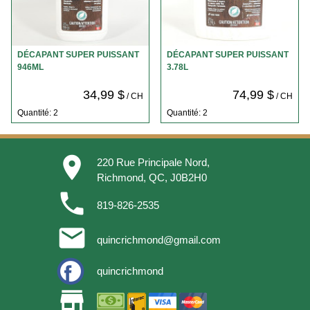
DÉCAPANT SUPER PUISSANT
DÉCAPANT SUPER PUISSANT
946ML
3.78L
34,99 $
74,99 $
/ CH
/ CH
Quantité: 2
Quantité: 2
place
220 Rue Principale Nord,
Richmond, QC, J0B2H0
phone
819-826-2535
email
quincrichmond@gmail.com
quincrichmond
store