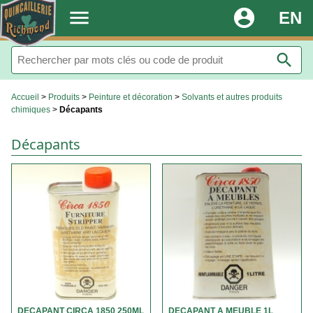
.
menu
account_circle
EN
search
Accueil
>
Produits
>
Peinture et décoration
>
Solvants et autres produits
chimiques
>
Décapants
Décapants
DECAPANT CIRCA 1850 250ML
DECAPANT A MEUBLE 1L