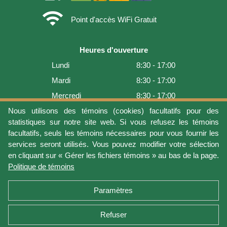
wifi
Point d'accès WiFi Gratuit
Heures d'ouverture
Lundi
8:30 - 17:00
Mardi
8:30 - 17:00
Mercredi
8:30 - 17:00
Jeudi
8:30 - 17:00
Nous utilisons des témoins (cookies) facultatifs pour des
statistiques sur notre site web. Si vous refusez les témoins
Vendredi
8:30 - 17:00
facultatifs, seuls les témoins nécessaires pour vous fournir les
Samedi
9:00 - 16:00
services seront utilisés. Vous pouvez modifier votre sélection
en cliquant sur « Gérer les fichiers témoins » au bas de la page.
Dimanche
Fermé
Politique de témoins
Dernière mise à jour: 2026-08-08 17:21:06
Paramètres
Refuser
Conditions d'utilisation
Vie privée
Gérer les fichiers témoins