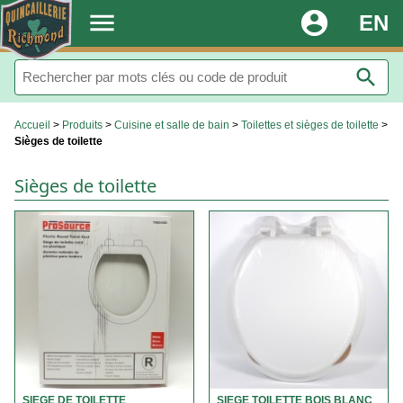
.
menu
account_circle
EN
search
Accueil
>
Produits
>
Cuisine et salle de bain
>
Toilettes et sièges de toilette
>
Sièges de toilette
Sièges de toilette
SIEGE DE TOILETTE
SIEGE TOILETTE BOIS BLANC