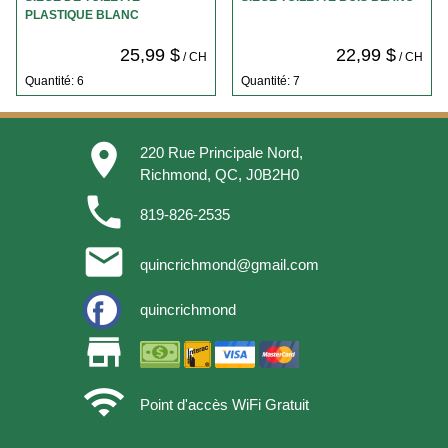
PLASTIQUE BLANC
25,99 $
22,99 $
/ CH
/ CH
Quantité: 6
Quantité: 7
place
220 Rue Principale Nord,
Richmond, QC, J0B2H0
phone
819-826-2535
email
quincrichmond@gmail.com
quincrichmond
store
wifi
Point d'accès WiFi Gratuit