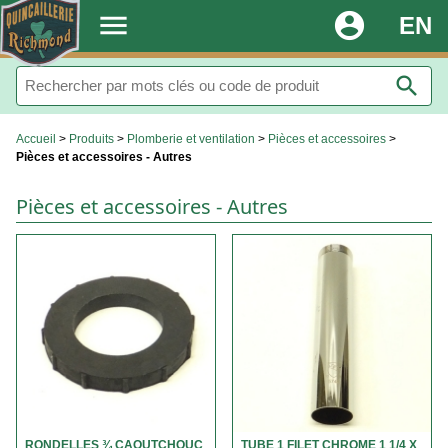
.
menu
account_circle
EN
search
Accueil
>
Produits
>
Plomberie et ventilation
>
Pièces et accessoires
>
Pièces et accessoires - Autres
Pièces et accessoires - Autres
RONDELLES ¾ CAOUTCHOUC
TUBE 1 FILET CHROME 1 1/4 X