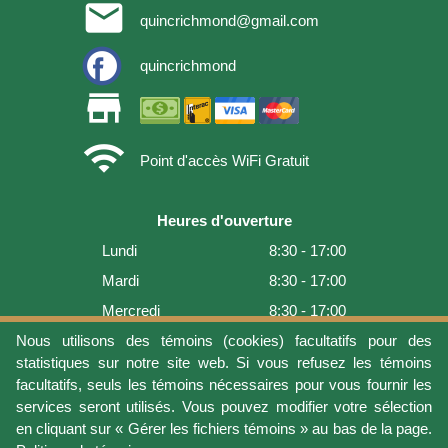
email
quincrichmond@gmail.com
quincrichmond
store
wifi
Point d'accès WiFi Gratuit
Heures d'ouverture
Lundi
8:30 - 17:00
Mardi
8:30 - 17:00
Mercredi
8:30 - 17:00
Jeudi
8:30 - 17:00
Nous utilisons des témoins (cookies) facultatifs pour des
statistiques sur notre site web. Si vous refusez les témoins
Vendredi
8:30 - 17:00
facultatifs, seuls les témoins nécessaires pour vous fournir les
Samedi
9:00 - 16:00
services seront utilisés. Vous pouvez modifier votre sélection
en cliquant sur « Gérer les fichiers témoins » au bas de la page.
Dimanche
Fermé