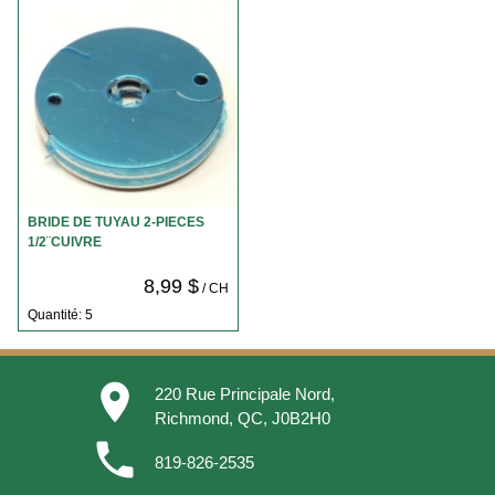
BRIDE DE TUYAU 2-PIECES
1/2¨CUIVRE
8,99 $
/ CH
Quantité: 5
place
220 Rue Principale Nord,
Richmond, QC, J0B2H0
phone
819-826-2535