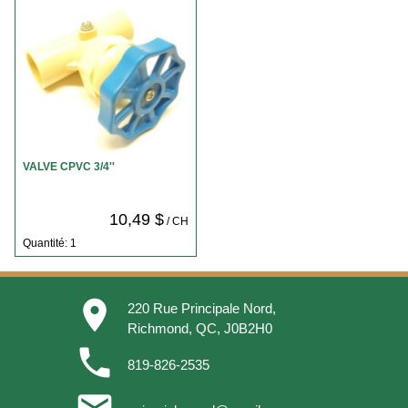
VALVE CPVC 3/4''
10,49 $
/ CH
Quantité: 1
place
220 Rue Principale Nord,
Richmond, QC, J0B2H0
phone
819-826-2535
email