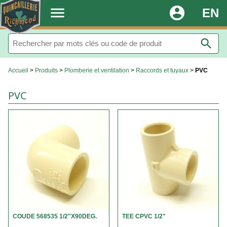
.
menu
account_circle
EN
search
Accueil
>
Produits
>
Plomberie et ventilation
>
Raccords et tuyaux
>
PVC
PVC
COUDE 568535 1/2"X90DEG.
TEE CPVC 1/2"