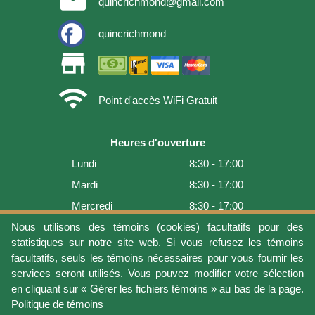
quincrichmond@gmail.com
quincrichmond
store
wifi
Point d'accès WiFi Gratuit
Heures d'ouverture
Lundi
8:30 - 17:00
Mardi
8:30 - 17:00
Mercredi
8:30 - 17:00
Jeudi
8:30 - 17:00
Nous utilisons des témoins (cookies) facultatifs pour des
statistiques sur notre site web. Si vous refusez les témoins
Vendredi
8:30 - 17:00
facultatifs, seuls les témoins nécessaires pour vous fournir les
Samedi
9:00 - 16:00
services seront utilisés. Vous pouvez modifier votre sélection
en cliquant sur « Gérer les fichiers témoins » au bas de la page.
Dimanche
Fermé
Politique de témoins