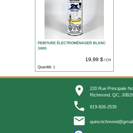
PEINTURE ÉLECTROMÉNAGER BLANC
340G
19,99 $
/ CH
Quantité: 1
place
220 Rue Principale No
Richmond, QC, J0B2
phone
819-826-2535
email
quincrichmond@gmai