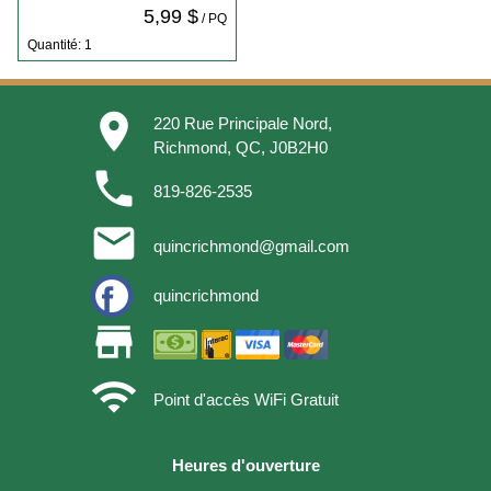
5,99 $
/ PQ
Quantité: 1
place
220 Rue Principale Nord,
Richmond, QC, J0B2H0
phone
819-826-2535
email
quincrichmond@gmail.com
quincrichmond
store
wifi
Point d'accès WiFi Gratuit
Heures d'ouverture