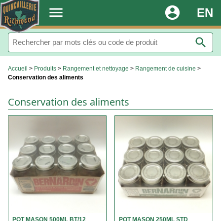
.
menu
account_circle
EN
search
Accueil
>
Produits
>
Rangement et nettoyage
>
Rangement de cuisine
>
Conservation des aliments
Conservation des aliments
POT MASON 500ML BT/12
POT MASON 250ML STD