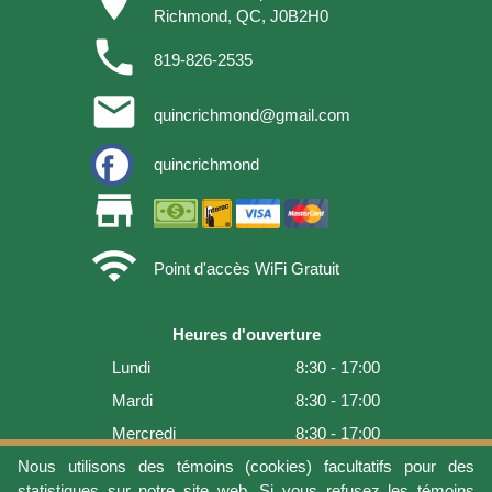
Richmond, QC, J0B2H0
phone
819-826-2535
email
quincrichmond@gmail.com
quincrichmond
store
wifi
Point d'accès WiFi Gratuit
Heures d'ouverture
Lundi
8:30 - 17:00
Mardi
8:30 - 17:00
Mercredi
8:30 - 17:00
Jeudi
8:30 - 17:00
Nous utilisons des témoins (cookies) facultatifs pour des
statistiques sur notre site web. Si vous refusez les témoins