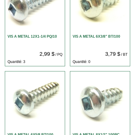
VIS A METAL 12X1-1/4 PQ/10
VIS A METAL 6X3/8" BT/100
2,99 $
3,79 $
/ PQ
/ BT
Quantité: 3
Quantité: 0
VIS A METAL 6X5/8 BT/100
VIS A METAL 8X1/2" 100PC