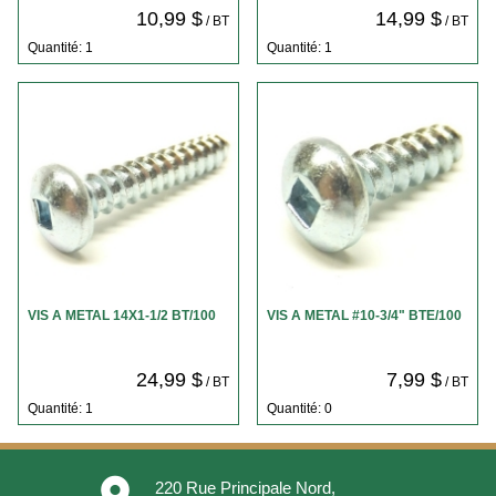
10,99 $
14,99 $
/ BT
/ BT
Quantité: 1
Quantité: 1
VIS A METAL 14X1-1/2 BT/100
VIS A METAL #10-3/4" BTE/100
24,99 $
7,99 $
/ BT
/ BT
Quantité: 1
Quantité: 0
place
220 Rue Principale Nord,