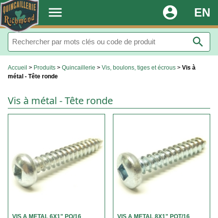
.
menu
account_circle
EN
search
Accueil
>
Produits
>
Quincaillerie
>
Vis, boulons, tiges et écrous
>
Vis à
métal - Tête ronde
Vis à métal - Tête ronde
VIS A METAL 6X1" PQ/16
VIS A METAL 8X1" PQT/16