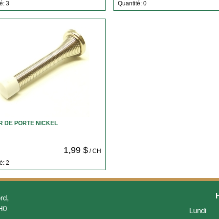
é: 3
Quantité: 0
R DE PORTE NICKEL
1,99 $
/ CH
é: 2
rd,
H0
Lundi