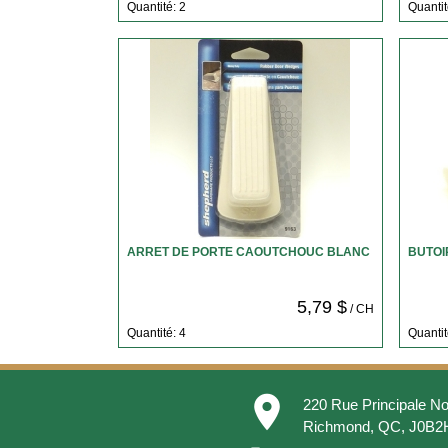
Quantité: 2
Quantit
ARRET DE PORTE CAOUTCHOUC BLANC
BUTOI
5,79 $
/ CH
Quantité: 4
Quantit
place
220 Rue Principale No
Richmond, QC, J0B2