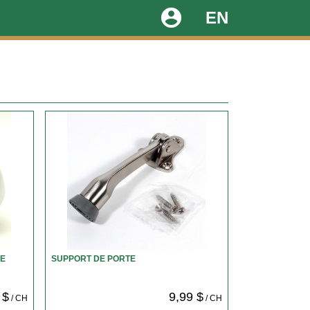
account_circle
EN
ME
SUPPORT DE PORTE
 $
9,99 $
/ CH
/ CH