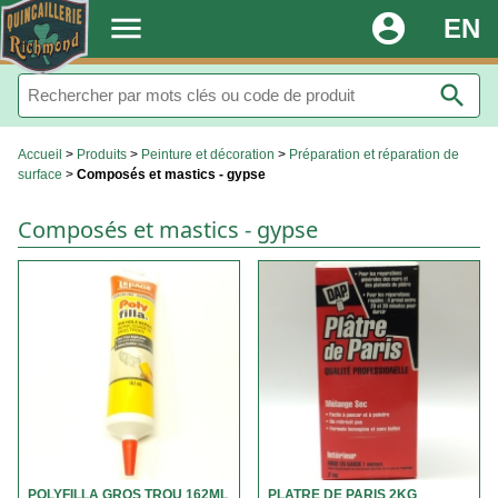
.
menu
account_circle
EN
search
Accueil
>
Produits
>
Peinture et décoration
>
Préparation et réparation de
surface
>
Composés et mastics - gypse
Composés et mastics - gypse
POLYFILLA GROS TROU 162ML
PLATRE DE PARIS 2KG