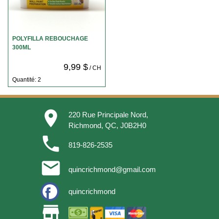
POLYFILLA REBOUCHAGE
300ML
9,99 $
/ CH
Quantité: 2
place
220 Rue Principale Nord,
Richmond, QC, J0B2H0
phone
819-826-2535
email
quincrichmond@gmail.com
quincrichmond
store