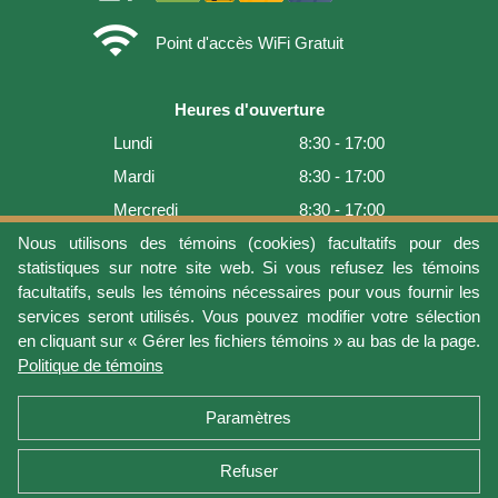
wifi
Point d'accès WiFi Gratuit
Heures d'ouverture
Lundi
8:30 - 17:00
Mardi
8:30 - 17:00
Mercredi
8:30 - 17:00
Jeudi
8:30 - 17:00
Nous utilisons des témoins (cookies) facultatifs pour des
statistiques sur notre site web. Si vous refusez les témoins
Vendredi
8:30 - 17:00
facultatifs, seuls les témoins nécessaires pour vous fournir les
Samedi
9:00 - 16:00
services seront utilisés. Vous pouvez modifier votre sélection
en cliquant sur « Gérer les fichiers témoins » au bas de la page.
Dimanche
Fermé
Politique de témoins
Dernière mise à jour: 2026-08-08 15:54:03
Paramètres
Refuser
Conditions d'utilisation
Vie privée
Gérer les fichiers témoins