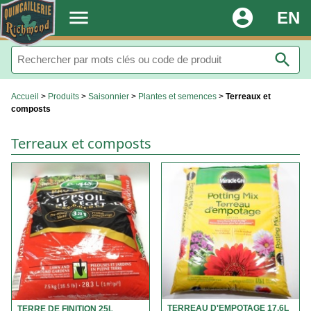
.
menu
account_circle
EN
search
Accueil
>
Produits
>
Saisonnier
>
Plantes et semences
>
Terreaux et
composts
Terreaux et composts
TERREAU D'EMPOTAGE 17.6L
TERRE DE FINITION 25L