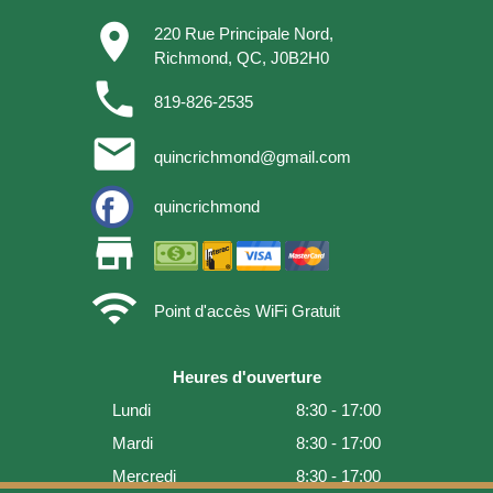
place
220 Rue Principale Nord,
Richmond, QC, J0B2H0
phone
819-826-2535
email
quincrichmond@gmail.com
quincrichmond
store
wifi
Point d'accès WiFi Gratuit
Heures d'ouverture
Lundi
8:30 - 17:00
Mardi
8:30 - 17:00
Mercredi
8:30 - 17:00