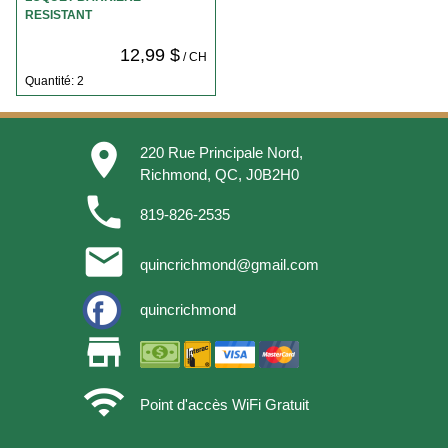
RESISTANT
12,99 $
/ CH
Quantité: 2
place
220 Rue Principale Nord,
Richmond, QC, J0B2H0
phone
819-826-2535
email
quincrichmond@gmail.com
quincrichmond
store
wifi
Point d'accès WiFi Gratuit