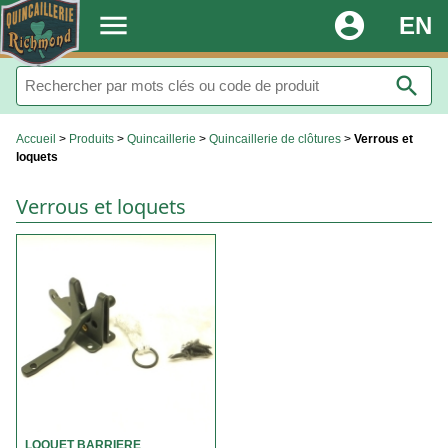
.
menu
account_circle
EN
search
Accueil
>
Produits
>
Quincaillerie
>
Quincaillerie de clôtures
>
Verrous et
loquets
Verrous et loquets
LOQUET BARRIERE