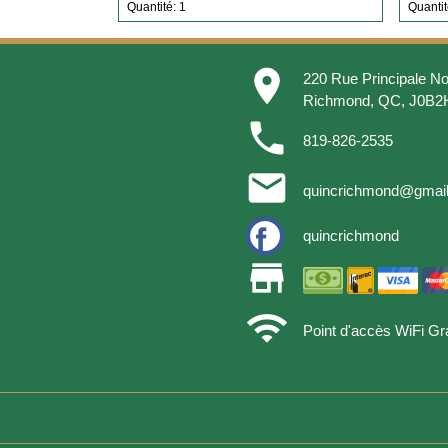
Quantité: 1
Quantit
place
220 Rue Principale No
Richmond, QC, J0B2
phone
819-826-2535
email
quincrichmond@gmai
quincrichmond
store
wifi
Point d'accès WiFi Gra