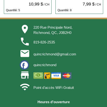
10,99 $
7,99 $
/ CH
/ CH
Quantité: 5
Quantité: 8
place
220 Rue Principale Nord,
Richmond, QC, J0B2H0
phone
819-826-2535
email
quincrichmond@gmail.com
quincrichmond
store
wifi
Point d'accès WiFi Gratuit
Heures d'ouverture