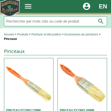
.
menu
account_circle
EN
search
Accueil
>
Produits
>
Peinture et décoration
>
Accessoires de peintures
>
Pinceaux
Pinceaux
PINCEAU ECONO 15MM
PINCEAU ECONO 30MM