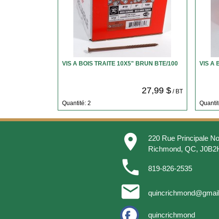
VIS A BOIS TRAITE 10X5" BRUN BTE/100
VIS A 
27,99 $
/ BT
Quantité: 2
Quantit
place
220 Rue Principale No
Richmond, QC, J0B2
phone
819-826-2535
email
quincrichmond@gmai
quincrichmond