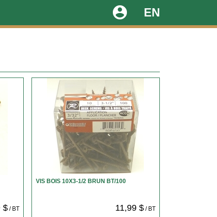
account_circle
EN
VIS BOIS 10X3-1/2 BRUN BT/100
 $
11,99 $
/ BT
/ BT