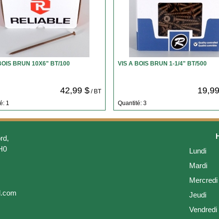
BOIS BRUN 10X6" BT/100
VIS A BOIS BRUN 1-1/4" BT/500
42,99 $
19,99
/ BT
é: 1
Quantité: 3
rd,
H0
Lundi
Mardi
Mercredi
l.com
Jeudi
Vendredi