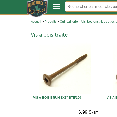
.
menu
Accueil
>
Produits
>
Quincaillerie
>
Vis, boulons, tiges et écr
Vis à bois traité
VIS A BOIS BRUN 8X2" BTE/100
VIS A 
6,99 $
/ BT