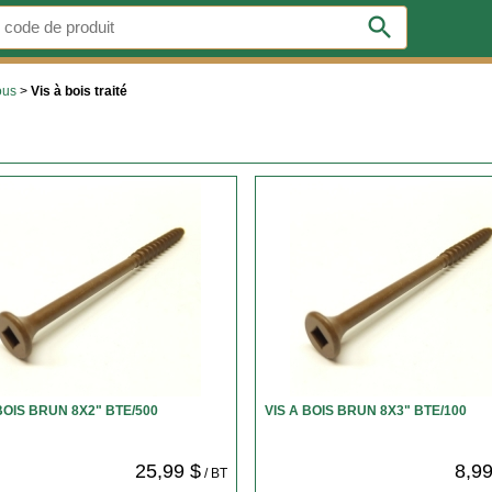
search
ous
>
Vis à bois traité
BOIS BRUN 8X2" BTE/500
VIS A BOIS BRUN 8X3" BTE/100
25,99 $
8,99
/ BT