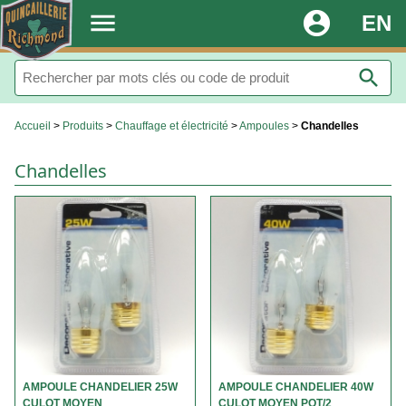
.
menu
account_circle
EN
search
Accueil
>
Produits
>
Chauffage et électricité
>
Ampoules
>
Chandelles
Chandelles
AMPOULE CHANDELIER 25W
AMPOULE CHANDELIER 40W
CULOT MOYEN
CULOT MOYEN PQT/2