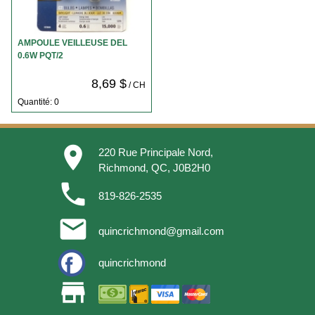
AMPOULE VEILLEUSE DEL
0.6W PQT/2
8,69 $
/ CH
Quantité: 0
place
220 Rue Principale Nord,
Richmond, QC, J0B2H0
phone
819-826-2535
email
quincrichmond@gmail.com
quincrichmond
store