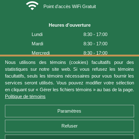
wifi
Point d'accès WiFi Gratuit
Heures d'ouverture
Lundi
8:30 - 17:00
Mardi
8:30 - 17:00
Mercredi
8:30 - 17:00
Jeudi
8:30 - 17:00
Nous utilisons des témoins (cookies) facultatifs pour des
statistiques sur notre site web. Si vous refusez les témoins
Vendredi
8:30 - 17:00
facultatifs, seuls les témoins nécessaires pour vous fournir les
Samedi
9:00 - 16:00
services seront utilisés. Vous pouvez modifier votre sélection
en cliquant sur « Gérer les fichiers témoins » au bas de la page.
Dimanche
Fermé
Politique de témoins
Dernière mise à jour: 2026-08-07 19:01:08
Paramètres
Refuser
Conditions d'utilisation
Vie privée
Gérer les fichiers témoins
Politique de témoins
Politique de retour et garantie