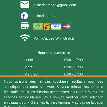
email
quincrichmond@gmail.com
quincrichmond
store
wifi
Point d'accès WiFi Gratuit
Heures d'ouverture
Lundi
8:30 - 17:00
Mardi
8:30 - 17:00
Mercredi
8:30 - 17:00
Jeudi
8:30 - 17:00
Nous utilisons des témoins (cookies) facultatifs pour des
statistiques sur notre site web. Si vous refusez les témoins
Vendredi
8:30 - 17:00
facultatifs, seuls les témoins nécessaires pour vous fournir les
Samedi
9:00 - 16:00
services seront utilisés. Vous pouvez modifier votre sélection
en cliquant sur « Gérer les fichiers témoins » au bas de la page.
Dimanche
Fermé