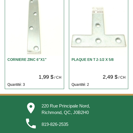
CORNIERE ZINC 6"X1"
PLAQUE EN T 2-1/2 X 5/8
1,99 $
2,49 $
/ CH
/ CH
Quantité: 3
Quantité: 2
place
220 Rue Principale Nord,
Richmond, QC, J0B2H0
phone
819-826-2535