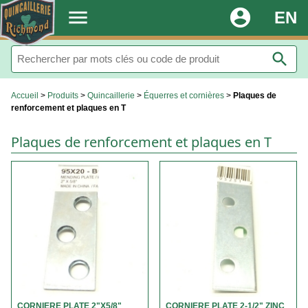
.
menu
account_circle
EN
search
Accueil
>
Produits
>
Quincaillerie
>
Équerres et cornières
>
Plaques de
renforcement et plaques en T
Plaques de renforcement et plaques en T
CORNIERE PLATE 2"X5/8"
CORNIERE PLATE 2-1/2" ZINC