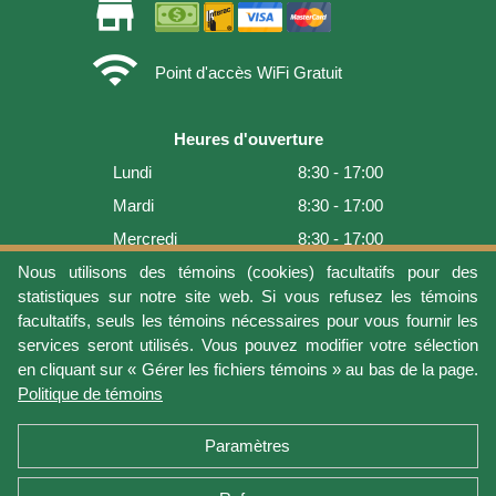
store
wifi
Point d'accès WiFi Gratuit
Heures d'ouverture
Lundi
8:30 - 17:00
Mardi
8:30 - 17:00
Mercredi
8:30 - 17:00
Jeudi
8:30 - 17:00
Nous utilisons des témoins (cookies) facultatifs pour des
statistiques sur notre site web. Si vous refusez les témoins
Vendredi
8:30 - 17:00
facultatifs, seuls les témoins nécessaires pour vous fournir les
Samedi
9:00 - 16:00
services seront utilisés. Vous pouvez modifier votre sélection
en cliquant sur « Gérer les fichiers témoins » au bas de la page.
Dimanche
Fermé
Politique de témoins
Dernière mise à jour: 2026-08-05 18:22:07
Paramètres