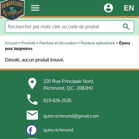
.
menu
account_circle
EN
search
Accueil
>
Produits
>
Peinture et décoration
>
Peinture spécialisée
>
Époxy
pour baignoires
Désolé, aucun produit trouvé.
place
220 Rue Principale Nord,
Richmond, QC, J0B2H0
phone
819-826-2535
email
quincrichmond@gmail.com
quincrichmond