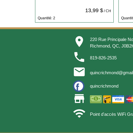
13,99 $
/ CH
Quantité: 2
Quantit
place
220 Rue Principale No
Richmond, QC, J0B2
phone
819-826-2535
email
quincrichmond@gmai
quincrichmond
store
wifi
Point d'accès WiFi Gra