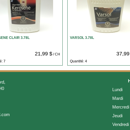
ENE CLAIR 3.78L
VARSOL 3.78L
21,99 $
37,99
/ CH
é: 7
Quantité: 4
rd,
H0
Lundi
Mardi
Mercredi
l.com
Jeudi
Vendredi