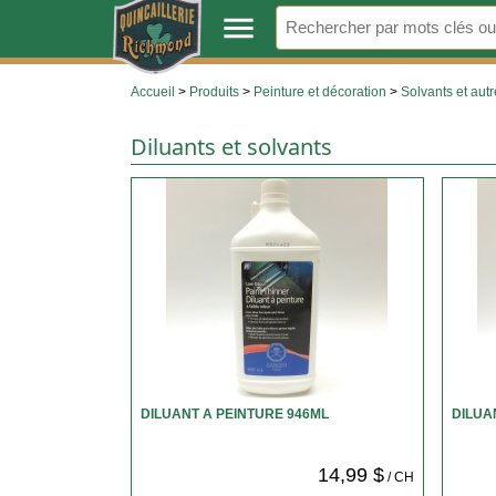
.
menu
Accueil
>
Produits
>
Peinture et décoration
>
Solvants et aut
Diluants et solvants
DILUANT A PEINTURE 946ML
DILUA
14,99 $
/ CH