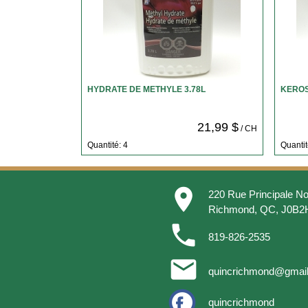
HYDRATE DE METHYLE 3.78L
KEROS
21,99 $
/ CH
Quantité: 4
Quantit
place
220 Rue Principale No
Richmond, QC, J0B2
phone
819-826-2535
email
quincrichmond@gmai
quincrichmond