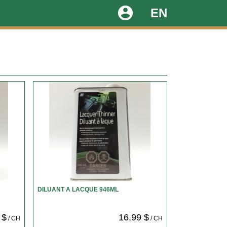
account_circle
EN
DILUANT A LACQUE 946ML
 $
16,99 $
/ CH
/ CH