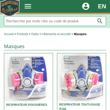
.
menu
account_circle
EN
search
Accueil
>
Produits
>
Outils
>
Vêtements et sécurité
>
Masques
Masques
RESPIRATEUR TOUT-USAGE
RESPIRATEUR POUSSIERES
P100