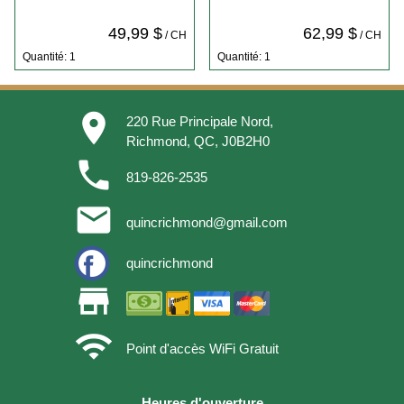
49,99 $
62,99 $
/ CH
/ CH
Quantité: 1
Quantité: 1
place
220 Rue Principale Nord,
Richmond, QC, J0B2H0
phone
819-826-2535
email
quincrichmond@gmail.com
quincrichmond
store
wifi
Point d'accès WiFi Gratuit
Heures d'ouverture