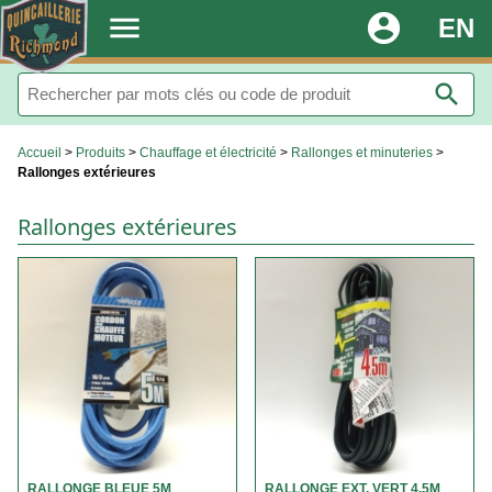
.
menu
account_circle
EN
search
Accueil
>
Produits
>
Chauffage et électricité
>
Rallonges et minuteries
>
Rallonges extérieures
Rallonges extérieures
RALLONGE BLEUE 5M
RALLONGE EXT. VERT 4.5M