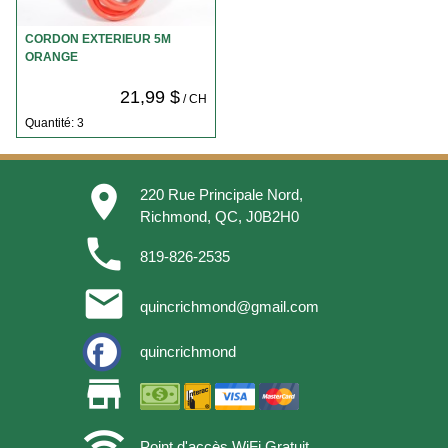
CORDON EXTERIEUR 5M
ORANGE
21,99 $
/ CH
Quantité: 3
place
220 Rue Principale Nord,
Richmond, QC, J0B2H0
phone
819-826-2535
email
quincrichmond@gmail.com
quincrichmond
store
wifi
Point d'accès WiFi Gratuit