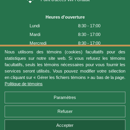
Heures d'ouverture
Lundi
8:30 - 17:00
Mardi
8:30 - 17:00
Mercredi
8:30 - 17:00
Jeudi
8:30 - 17:00
Nous utilisons des témoins (cookies) facultatifs pour des
statistiques sur notre site web. Si vous refusez les témoins
Vendredi
8:30 - 17:00
facultatifs, seuls les témoins nécessaires pour vous fournir les
Samedi
9:00 - 16:00
services seront utilisés. Vous pouvez modifier votre sélection
en cliquant sur « Gérer les fichiers témoins » au bas de la page.
Dimanche
Fermé
Politique de témoins
Dernière mise à jour: 2026-08-06 09:54:08
Paramètres
Refuser
Conditions d'utilisation
Vie privée
Gérer les fichiers témoins
Politique de témoins
Politique de retour et garantie
Accepter