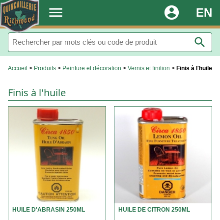
.
menu
account_circle
EN
search
Accueil
>
Produits
>
Peinture et décoration
>
Vernis et finition
>
Finis à l'huile
Finis à l'huile
HUILE D'ABRASIN 250ML
HUILE DE CITRON 250ML