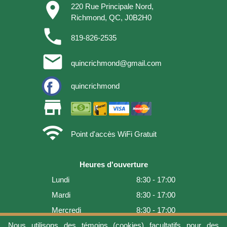
place
220 Rue Principale Nord,
Richmond, QC, J0B2H0
phone
819-826-2535
email
quincrichmond@gmail.com
quincrichmond
store
wifi
Point d'accès WiFi Gratuit
Heures d'ouverture
Lundi
8:30 - 17:00
Mardi
8:30 - 17:00
Mercredi
8:30 - 17:00
Jeudi
8:30 - 17:00
Nous utilisons des témoins (cookies) facultatifs pour des