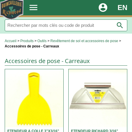
.
menu
account_circle
EN
search
Accueil
>
Produits
>
Outils
>
Revêtement de sol et accessoires de pose
>
Accessoires de pose - Carreaux
Accessoires de pose - Carreaux
ETENDEUR A COLLE 3"X3/16"
ETENDEUR RICHARD 3/16"