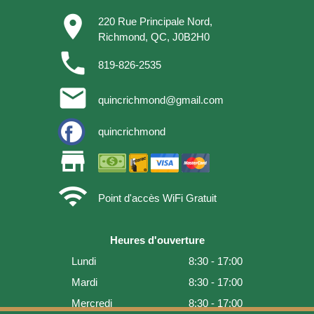
place
220 Rue Principale Nord,
Richmond, QC, J0B2H0
phone
819-826-2535
email
quincrichmond@gmail.com
quincrichmond
store
wifi
Point d'accès WiFi Gratuit
Heures d'ouverture
Lundi
8:30 - 17:00
Mardi
8:30 - 17:00
Mercredi
8:30 - 17:00