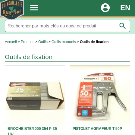
.
menu
account_circle
EN
search
Accueil
>
Produits
>
Outils
>
Outils manuels
>
Outils de fixation
Outils de fixation
BROCHE BTE/5000 354 P-35
PISTOLET AGRAFEUR T-50P
1/4"