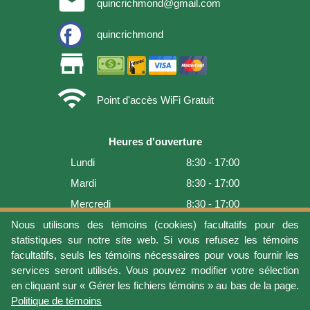
email
quincrichmond@gmail.com
quincrichmond
store
wifi
Point d'accès WiFi Gratuit
Heures d'ouverture
Lundi
8:30 - 17:00
Mardi
8:30 - 17:00
Mercredi
8:30 - 17:00
Jeudi
8:30 - 17:00
Nous utilisons des témoins (cookies) facultatifs pour des
statistiques sur notre site web. Si vous refusez les témoins
Vendredi
8:30 - 17:00
facultatifs, seuls les témoins nécessaires pour vous fournir les
Samedi
9:00 - 16:00
services seront utilisés. Vous pouvez modifier votre sélection
en cliquant sur « Gérer les fichiers témoins » au bas de la page.
Dimanche
Fermé
Politique de témoins