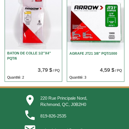
BATON DE COLLE 1/2"X4"
AGRAFE JT21 3/8" PQT/1000
PQT/6
3,79 $
4,59 $
/ PQ
/ PQ
Quantité: 2
Quantité: 3
place
220 Rue Principale Nord,
Richmond, QC, J0B2H0
phone
819-826-2535