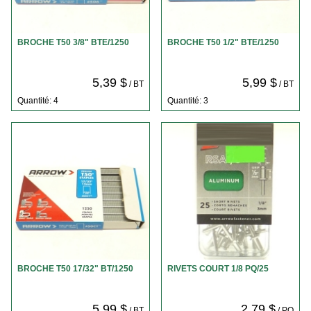
BROCHE T50 3/8" BTE/1250
BROCHE T50 1/2" BTE/1250
5,39 $
5,99 $
/ BT
/ BT
Quantité: 4
Quantité: 3
BROCHE T50 17/32" BT/1250
RIVETS COURT 1/8 PQ/25
5,99 $
2,79 $
/ BT
/ PQ