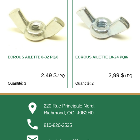
ÉCROUS AILETTE 8-32 PQ/6
ÉCROUS AILETTE 10-24 PQ/6
2,49 $
2,99 $
/ PQ
/ PQ
Quantité: 3
Quantité: 2
place
220 Rue Principale Nord,
Richmond, QC, J0B2H0
phone
819-826-2535
email