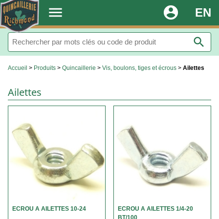
.
menu
account_circle
EN
search
Accueil
>
Produits
>
Quincaillerie
>
Vis, boulons, tiges et écrous
>
Ailettes
Ailettes
ECROU A AILETTES 10-24
ECROU A AILETTES 1/4-20
BT/100