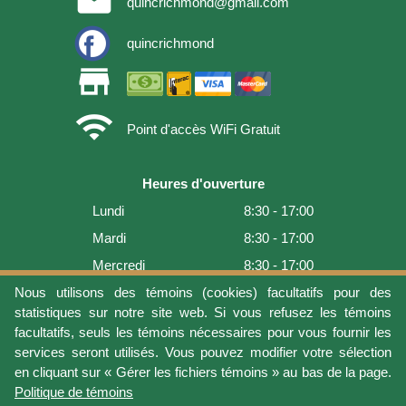
quincrichmond@gmail.com
quincrichmond
store
wifi
Point d'accès WiFi Gratuit
Heures d'ouverture
Lundi
8:30 - 17:00
Mardi
8:30 - 17:00
Mercredi
8:30 - 17:00
Jeudi
8:30 - 17:00
Nous utilisons des témoins (cookies) facultatifs pour des
statistiques sur notre site web. Si vous refusez les témoins
Vendredi
8:30 - 17:00
facultatifs, seuls les témoins nécessaires pour vous fournir les
Samedi
9:00 - 16:00
services seront utilisés. Vous pouvez modifier votre sélection
en cliquant sur « Gérer les fichiers témoins » au bas de la page.
Dimanche
Fermé
Politique de témoins