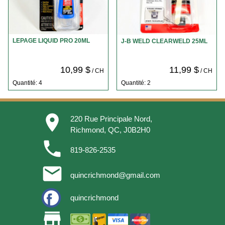
LEPAGE LIQUID PRO 20ML
J-B WELD CLEARWELD 25ML
10,99 $
11,99 $
/ CH
/ CH
Quantité: 4
Quantité: 2
place
220 Rue Principale Nord,
Richmond, QC, J0B2H0
phone
819-826-2535
email
quincrichmond@gmail.com
quincrichmond
store