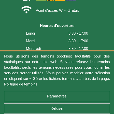
wifi
Point d'accès WiFi Gratuit
Heures d'ouverture
Lundi
8:30 - 17:00
Mardi
8:30 - 17:00
Mercredi
8:30 - 17:00
Jeudi
8:30 - 17:00
Nous utilisons des témoins (cookies) facultatifs pour des
statistiques sur notre site web. Si vous refusez les témoins
Vendredi
8:30 - 17:00
facultatifs, seuls les témoins nécessaires pour vous fournir les
Samedi
9:00 - 16:00
services seront utilisés. Vous pouvez modifier votre sélection
en cliquant sur « Gérer les fichiers témoins » au bas de la page.
Dimanche
Fermé
Politique de témoins
Dernière mise à jour: 2026-08-06 16:54:05
Paramètres
Refuser
Conditions d'utilisation
Vie privée
Gérer les fichiers témoins