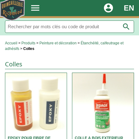
.
menu
account_circle
EN
search
Accueil
>
Produits
>
Peinture et décoration
>
Étanchéité, calfeutrage et
adhésifs
>
Colles
Colles
EPOXY POUR FIBRE DE
COLLE A BOIS EXTERIEUR