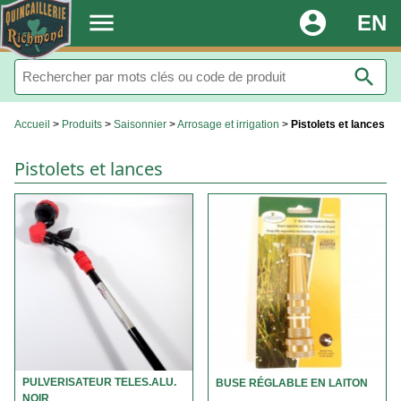
.
menu
account_circle
EN
search
Accueil
>
Produits
>
Saisonnier
>
Arrosage et irrigation
>
Pistolets et lances
Pistolets et lances
PULVERISATEUR TELES.ALU.
BUSE RÉGLABLE EN LAITON
NOIR