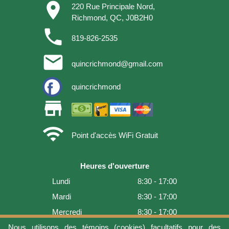
place
220 Rue Principale Nord,
Richmond, QC, J0B2H0
phone
819-826-2535
email
quincrichmond@gmail.com
quincrichmond
store
wifi
Point d'accès WiFi Gratuit
Heures d'ouverture
Lundi
8:30 - 17:00
Mardi
8:30 - 17:00
Mercredi
8:30 - 17:00
Jeudi
8:30 - 17:00
Nous utilisons des témoins (cookies) facultatifs pour des