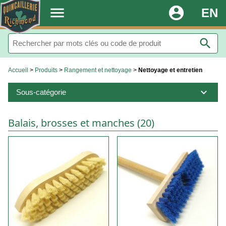
.
menu
account_circle
EN
search
Accueil
>
Produits
>
Rangement et nettoyage
>
Nettoyage et entretien
expand_more
Sous-catégorie
Balais, brosses et manches (20)