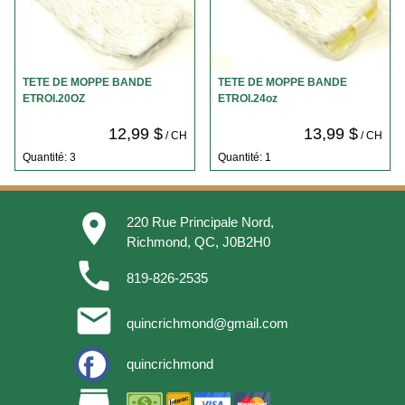
TETE DE MOPPE BANDE
TETE DE MOPPE BANDE
ETROI.20OZ
ETROI.24oz
12,99 $
13,99 $
/ CH
/ CH
Quantité: 3
Quantité: 1
place
220 Rue Principale Nord,
Richmond, QC, J0B2H0
phone
819-826-2535
email
quincrichmond@gmail.com
quincrichmond
store