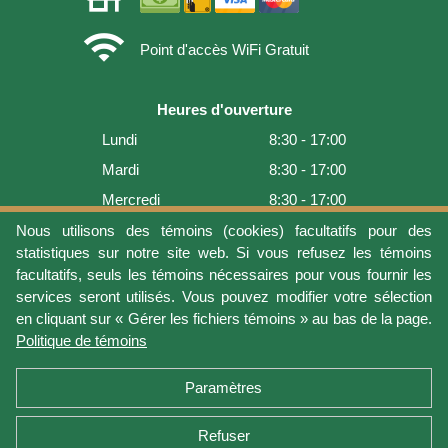
wifi
Point d'accès WiFi Gratuit
Heures d'ouverture
Lundi
8:30 - 17:00
Mardi
8:30 - 17:00
Mercredi
8:30 - 17:00
Jeudi
8:30 - 17:00
Nous utilisons des témoins (cookies) facultatifs pour des
statistiques sur notre site web. Si vous refusez les témoins
Vendredi
8:30 - 17:00
facultatifs, seuls les témoins nécessaires pour vous fournir les
Samedi
9:00 - 16:00
services seront utilisés. Vous pouvez modifier votre sélection
en cliquant sur « Gérer les fichiers témoins » au bas de la page.
Dimanche
Fermé
Politique de témoins
Dernière mise à jour: 2026-08-06 17:05:36
Paramètres
Refuser