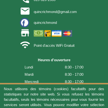
email
quincrichmond@gmail.com
quincrichmond
store
wifi
Point d'accès WiFi Gratuit
Heures d'ouverture
Lundi
8:30 - 17:00
Mardi
8:30 - 17:00
Mercredi
8:30 - 17:00
Jeudi
8:30 - 17:00
Nous utilisons des témoins (cookies) facultatifs pour des
statistiques sur notre site web. Si vous refusez les témoins
Vendredi
8:30 - 17:00
facultatifs, seuls les témoins nécessaires pour vous fournir les
Samedi
9:00 - 16:00
services seront utilisés. Vous pouvez modifier votre sélection