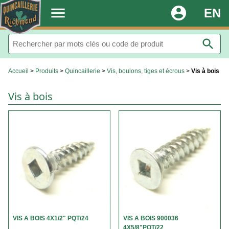
.
menu
account_circle
EN
search
Accueil
>
Produits
>
Quincaillerie
>
Vis, boulons, tiges et écrous
>
Vis à bois
Vis à bois
VIS A BOIS 4X1/2" PQT/24
VIS A BOIS 900036
4X5/8"PQT/22