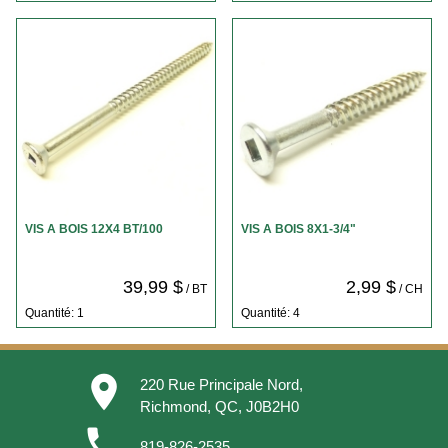
VIS A BOIS 12X4 BT/100
VIS A BOIS 8X1-3/4"
39,99 $
2,99 $
/ BT
/ CH
Quantité: 1
Quantité: 4
place
220 Rue Principale Nord,
Richmond, QC, J0B2H0
phone
819-826-2535