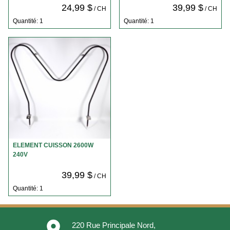
24,99 $
39,99 $
/ CH
/ CH
Quantité: 1
Quantité: 1
ELEMENT CUISSON 2600W
240V
39,99 $
/ CH
Quantité: 1
place
220 Rue Principale Nord,