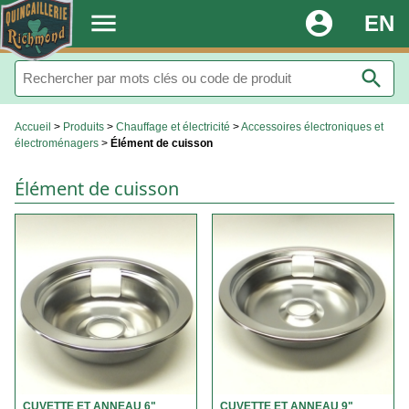
.
menu
account_circle
EN
search
Accueil
>
Produits
>
Chauffage et électricité
>
Accessoires électroniques et
électroménagers
>
Élément de cuisson
Élément de cuisson
CUVETTE ET ANNEAU 6"
CUVETTE ET ANNEAU 9"