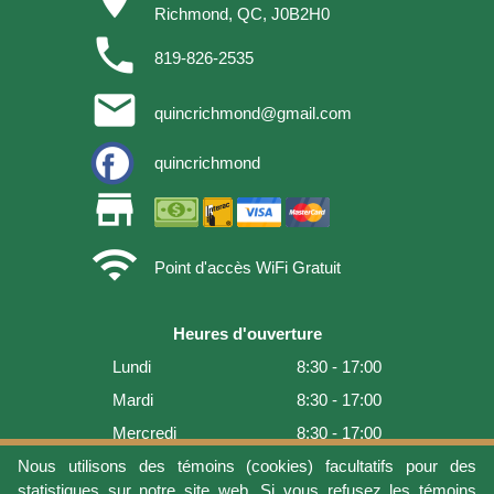
Richmond, QC, J0B2H0
phone
819-826-2535
email
quincrichmond@gmail.com
quincrichmond
store
wifi
Point d'accès WiFi Gratuit
Heures d'ouverture
Lundi
8:30 - 17:00
Mardi
8:30 - 17:00
Mercredi
8:30 - 17:00
Jeudi
8:30 - 17:00
Nous utilisons des témoins (cookies) facultatifs pour des
statistiques sur notre site web. Si vous refusez les témoins