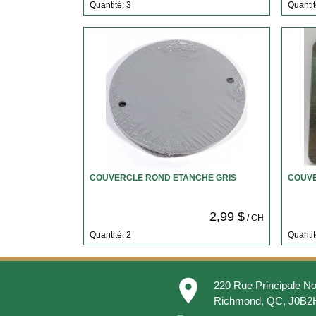
Quantité: 3
Quantit
COUVERCLE ROND ETANCHE GRIS
COUVE
2,99 $
/ CH
Quantité: 2
Quantit
place
220 Rue Principale No
Richmond, QC, J0B2