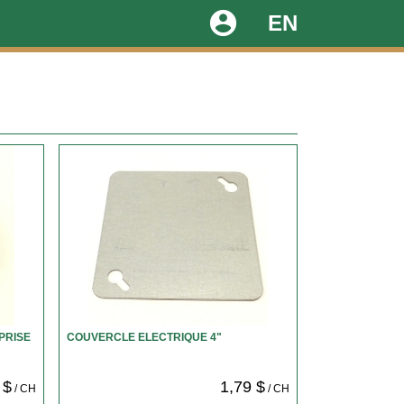
account_circle
EN
PRISE
COUVERCLE ELECTRIQUE 4"
 $
1,79 $
/ CH
/ CH