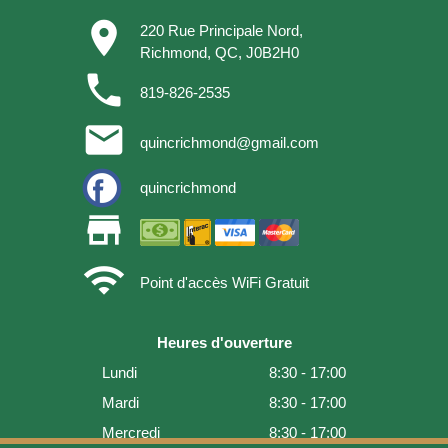
place
220 Rue Principale Nord,
Richmond, QC, J0B2H0
phone
819-826-2535
email
quincrichmond@gmail.com
quincrichmond
store
wifi
Point d'accès WiFi Gratuit
Heures d'ouverture
Lundi
8:30 - 17:00
Mardi
8:30 - 17:00
Mercredi
8:30 - 17:00