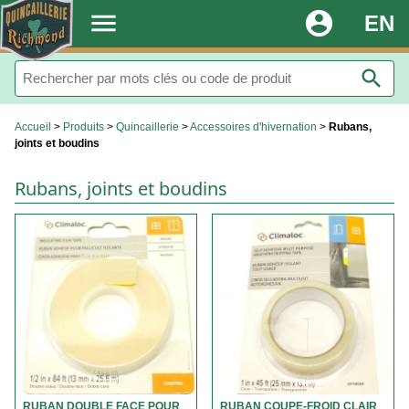
.
menu
account_circle
EN
search
Accueil
>
Produits
>
Quincaillerie
>
Accessoires d'hivernation
>
Rubans,
joints et boudins
Rubans, joints et boudins
RUBAN DOUBLE FACE POUR
RUBAN COUPE-FROID CLAIR