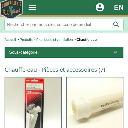
.
menu
account_circle
EN
search
Accueil
>
Produits
>
Plomberie et ventilation
>
Chauffe-eau
expand_more
Sous-catégorie
Chauffe-eau - Pièces et accessoires (7)