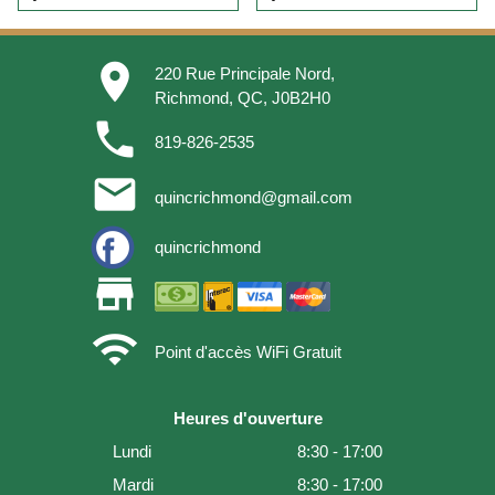
place
220 Rue Principale Nord,
Richmond, QC, J0B2H0
phone
819-826-2535
email
quincrichmond@gmail.com
quincrichmond
store
wifi
Point d'accès WiFi Gratuit
Heures d'ouverture
Lundi
8:30 - 17:00
Mardi
8:30 - 17:00