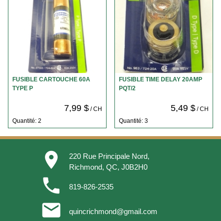
FUSIBLE CARTOUCHE 60A
FUSIBLE TIME DELAY 20AMP
TYPE P
PQT/2
7,99 $
5,49 $
/ CH
/ CH
Quantité: 2
Quantité: 3
place
220 Rue Principale Nord,
Richmond, QC, J0B2H0
phone
819-826-2535
email
quincrichmond@gmail.com