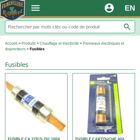
.
menu
account_circle
EN
search
Accueil
>
Produits
>
Chauffage et électricité
>
Panneaux électriques et
disjoncteurs
>
Fusibles
Fusibles
FUSIBLE CA 37915-701 100A
FUSIBLE CARTOUCHE 40A