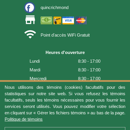
quincrichmond
store
wifi
Point d'accès WiFi Gratuit
Heures d'ouverture
Lundi
8:30 - 17:00
Mardi
8:30 - 17:00
Mercredi
8:30 - 17:00
Jeudi
8:30 - 17:00
Nous utilisons des témoins (cookies) facultatifs pour des
statistiques sur notre site web. Si vous refusez les témoins
Vendredi
8:30 - 17:00
facultatifs, seuls les témoins nécessaires pour vous fournir les
Samedi
9:00 - 16:00
services seront utilisés. Vous pouvez modifier votre sélection
en cliquant sur « Gérer les fichiers témoins » au bas de la page.
Dimanche
Fermé
Politique de témoins
Dernière mise à jour: 2026-08-06 12:54:05