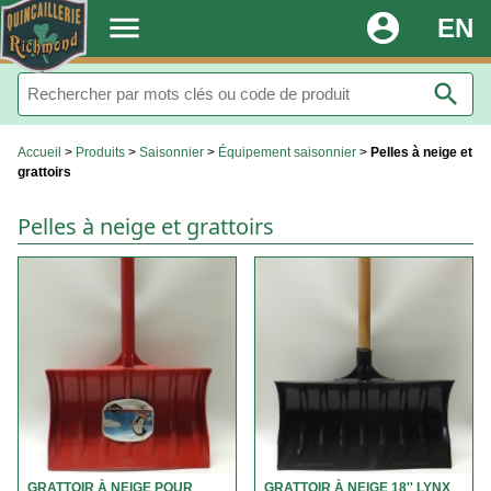
.
menu
account_circle
EN
search
Accueil
>
Produits
>
Saisonnier
>
Équipement saisonnier
>
Pelles à neige et
grattoirs
Pelles à neige et grattoirs
GRATTOIR À NEIGE POUR
GRATTOIR À NEIGE 18'' LYNX