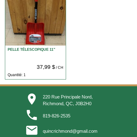
PELLE TÉLESCOPIQUE 11"
37,99 $
/ CH
Quantité: 1
place
220 Rue Principale Nord,
Richmond, QC, J0B2H0
phone
819-826-2535
email
quincrichmond@gmail.com