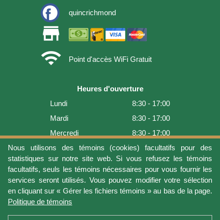
quincrichmond
store
wifi
Point d'accès WiFi Gratuit
Heures d'ouverture
Lundi
8:30 - 17:00
Mardi
8:30 - 17:00
Mercredi
8:30 - 17:00
Jeudi
8:30 - 17:00
Nous utilisons des témoins (cookies) facultatifs pour des
statistiques sur notre site web. Si vous refusez les témoins
Vendredi
8:30 - 17:00
facultatifs, seuls les témoins nécessaires pour vous fournir les
Samedi
9:00 - 16:00
services seront utilisés. Vous pouvez modifier votre sélection
en cliquant sur « Gérer les fichiers témoins » au bas de la page.
Dimanche
Fermé
Politique de témoins
Dernière mise à jour: 2026-08-07 19:01:08