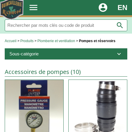
.
menu
account_circle
EN
search
Accueil
>
Produits
>
Plomberie et ventilation
>
Pompes et réservoirs
expand_more
Sous-catégorie
Accessoires de pompes (10)