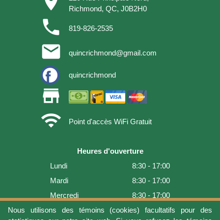
place
Richmond, QC, J0B2H0
phone
819-826-2535
email
quincrichmond@gmail.com
quincrichmond
store
wifi
Point d'accès WiFi Gratuit
Heures d'ouverture
Lundi
8:30 - 17:00
Mardi
8:30 - 17:00
Mercredi
8:30 - 17:00
Nous utilisons des témoins (cookies) facultatifs pour des
Jeudi
8:30 - 17:00