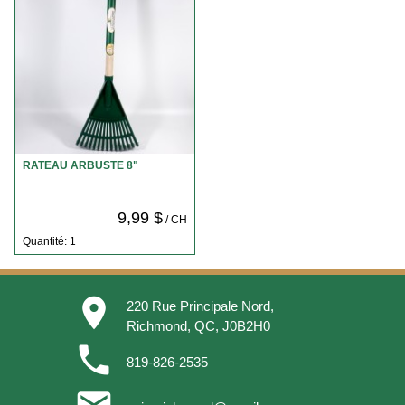
RATEAU ARBUSTE 8"
9,99 $
/ CH
Quantité: 1
place
220 Rue Principale Nord,
Richmond, QC, J0B2H0
phone
819-826-2535
email