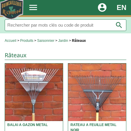
.
menu
account_circle
EN
search
Accueil
>
Produits
>
Saisonnier
>
Jardin
>
Râteaux
Râteaux
BALAI A GAZON METAL
RATEAU A FEUILLE METAL
NOIR