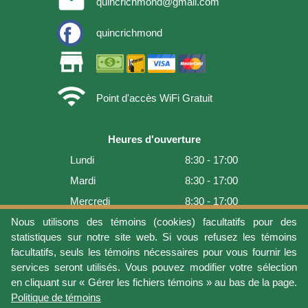
quincrichmond@gmail.com
quincrichmond
store
wifi
Point d'accès WiFi Gratuit
Heures d'ouverture
Lundi
8:30 - 17:00
Mardi
8:30 - 17:00
Mercredi
8:30 - 17:00
Jeudi
8:30 - 17:00
Nous utilisons des témoins (cookies) facultatifs pour des
statistiques sur notre site web. Si vous refusez les témoins
Vendredi
8:30 - 17:00
facultatifs, seuls les témoins nécessaires pour vous fournir les
Samedi
9:00 - 16:00
services seront utilisés. Vous pouvez modifier votre sélection
en cliquant sur « Gérer les fichiers témoins » au bas de la page.
Dimanche
Fermé
Politique de témoins