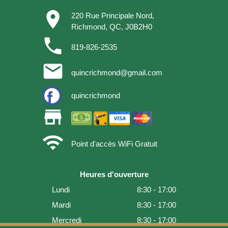
place
220 Rue Principale Nord,
Richmond, QC, J0B2H0
phone
819-826-2535
email
quincrichmond@gmail.com
quincrichmond
store
wifi
Point d'accès WiFi Gratuit
Heures d'ouverture
Lundi
8:30 - 17:00
Mardi
8:30 - 17:00
Mercredi
8:30 - 17:00