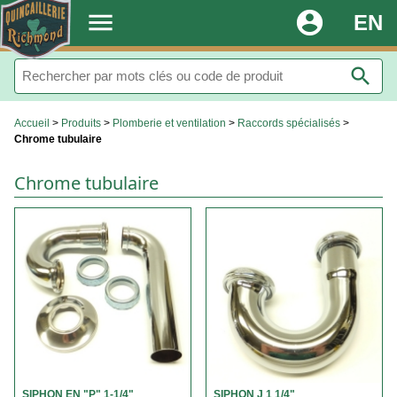
.
menu
account_circle
EN
search
Accueil
>
Produits
>
Plomberie et ventilation
>
Raccords spécialisés
>
Chrome tubulaire
Chrome tubulaire
SIPHON EN "P" 1-1/4"
SIPHON J 1 1/4"