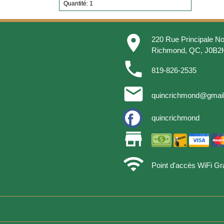
Quantité: 1
place
220 Rue Principale No
Richmond, QC, J0B2
phone
819-826-2535
email
quincrichmond@gmai
quincrichmond
store
wifi
Point d'accès WiFi Gra