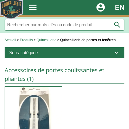
.
menu
account_circle
EN
search
Accueil
>
Produits
>
Quincaillerie
>
Quincaillerie de portes et fenêtres
expand_more
Sous-catégorie
Accessoires de portes coulissantes et
pliantes (1)