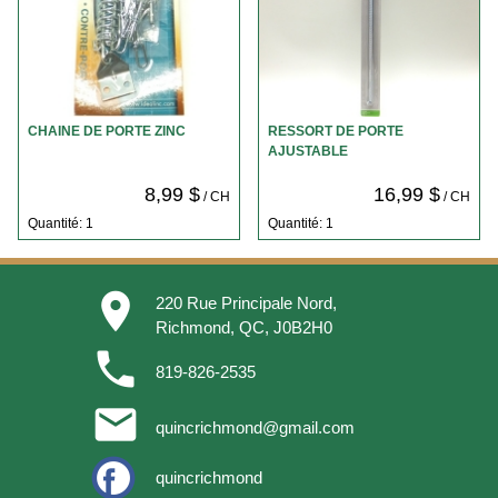
CHAINE DE PORTE ZINC
RESSORT DE PORTE
AJUSTABLE
8,99 $
16,99 $
/ CH
/ CH
Quantité: 1
Quantité: 1
place
220 Rue Principale Nord,
Richmond, QC, J0B2H0
phone
819-826-2535
email
quincrichmond@gmail.com
quincrichmond