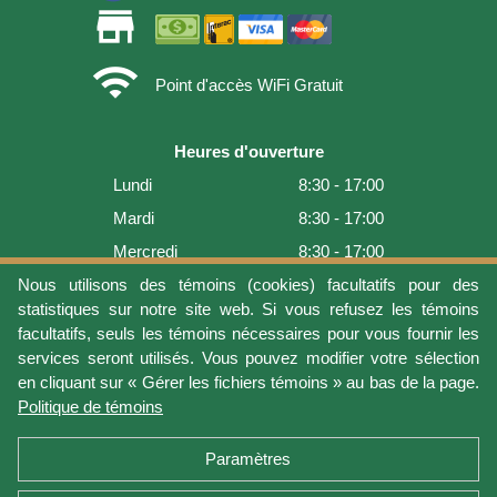
store
wifi
Point d'accès WiFi Gratuit
Heures d'ouverture
Lundi
8:30 - 17:00
Mardi
8:30 - 17:00
Mercredi
8:30 - 17:00
Nous utilisons des témoins (cookies) facultatifs pour des
Jeudi
8:30 - 17:00
statistiques sur notre site web. Si vous refusez les témoins
Vendredi
8:30 - 17:00
facultatifs, seuls les témoins nécessaires pour vous fournir les
Samedi
9:00 - 16:00
services seront utilisés. Vous pouvez modifier votre sélection
en cliquant sur « Gérer les fichiers témoins » au bas de la page.
Dimanche
Fermé
Politique de témoins
Dernière mise à jour: 2026-08-08 17:21:06
Paramètres