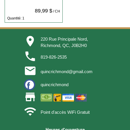
89,99 $
/ CH
Quantité: 1
place
220 Rue Principale Nord,
Richmond, QC, J0B2H0
phone
819-826-2535
email
quincrichmond@gmail.com
quincrichmond
store
wifi
Point d'accès WiFi Gratuit
Heures d'ouverture