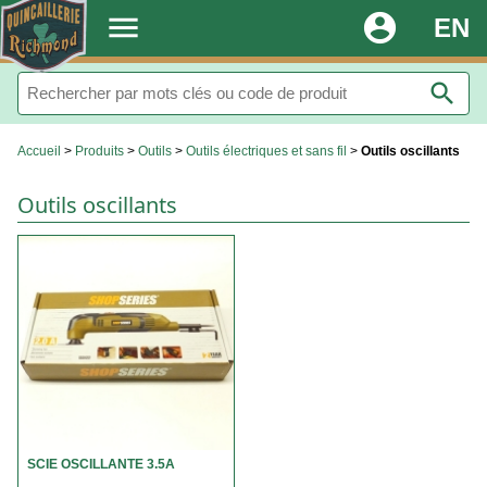
.
menu
account_circle
EN
search
Accueil
>
Produits
>
Outils
>
Outils électriques et sans fil
>
Outils oscillants
Outils oscillants
SCIE OSCILLANTE 3.5A