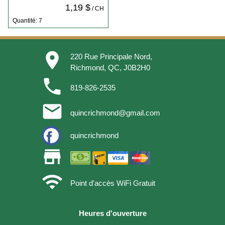
1,19 $
/ CH
Quantité: 7
place
220 Rue Principale Nord,
Richmond, QC, J0B2H0
phone
819-826-2535
email
quincrichmond@gmail.com
quincrichmond
store
wifi
Point d'accès WiFi Gratuit
Heures d'ouverture