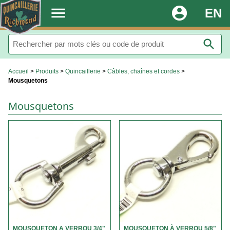
.
menu
account_circle
EN
search
Accueil
>
Produits
>
Quincaillerie
>
Câbles, chaînes et cordes
>
Mousquetons
Mousquetons
MOUSQUETON A VERROU 3/4"
MOUSQUETON À VERROU 5/8"