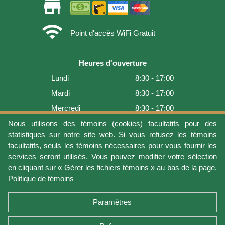
store
wifi
Point d'accès WiFi Gratuit
Heures d'ouverture
Lundi
8:30 - 17:00
Mardi
8:30 - 17:00
Mercredi
8:30 - 17:00
Jeudi
8:30 - 17:00
Nous utilisons des témoins (cookies) facultatifs pour des
statistiques sur notre site web. Si vous refusez les témoins
Vendredi
8:30 - 17:00
facultatifs, seuls les témoins nécessaires pour vous fournir les
Samedi
9:00 - 16:00
services seront utilisés. Vous pouvez modifier votre sélection
en cliquant sur « Gérer les fichiers témoins » au bas de la page.
Dimanche
Fermé
Politique de témoins
Dernière mise à jour: 2026-08-05 18:22:07
Paramètres