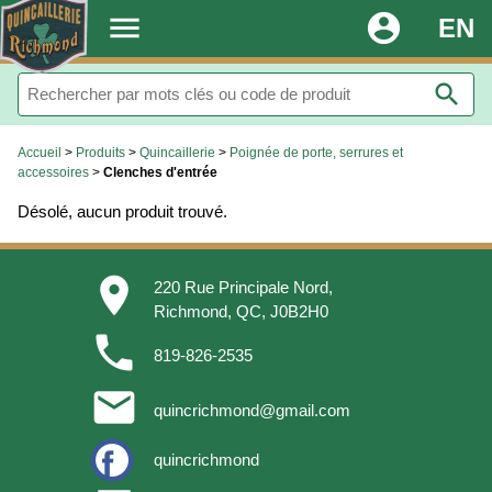
.
menu
account_circle
EN
search
Accueil
>
Produits
>
Quincaillerie
>
Poignée de porte, serrures et
accessoires
>
Clenches d'entrée
Désolé, aucun produit trouvé.
place
220 Rue Principale Nord,
Richmond, QC, J0B2H0
phone
819-826-2535
email
quincrichmond@gmail.com
quincrichmond