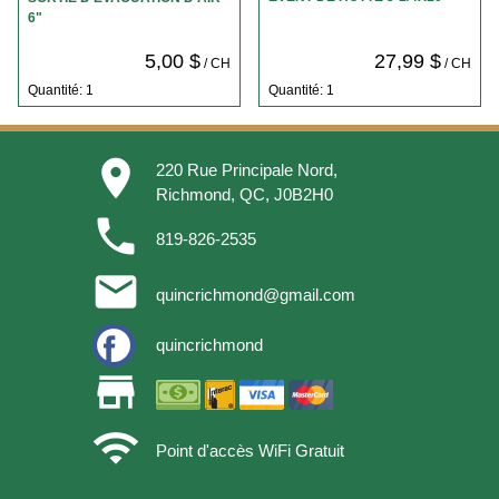
6"
5,00 $
27,99 $
/ CH
/ CH
Quantité: 1
Quantité: 1
place
220 Rue Principale Nord,
Richmond, QC, J0B2H0
phone
819-826-2535
email
quincrichmond@gmail.com
quincrichmond
store
wifi
Point d'accès WiFi Gratuit