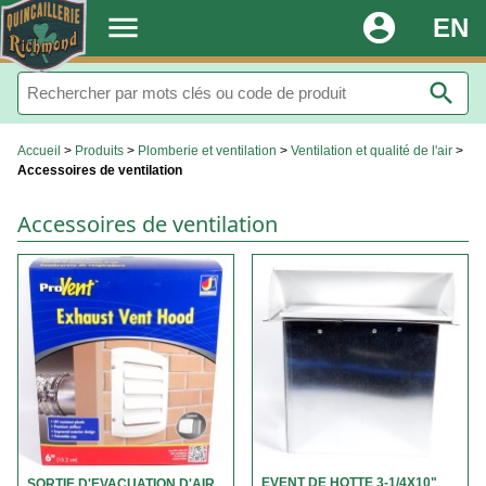
.
menu
account_circle
EN
search
Accueil
>
Produits
>
Plomberie et ventilation
>
Ventilation et qualité de l'air
>
Accessoires de ventilation
Accessoires de ventilation
EVENT DE HOTTE 3-1/4X10"
SORTIE D'EVACUATION D'AIR