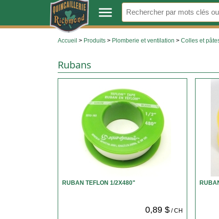
.
menu
Accueil
>
Produits
>
Plomberie et ventilation
>
Colles et pâte
Rubans
RUBAN TEFLON 1/2X480"
RUBAN
0,89 $
/ CH