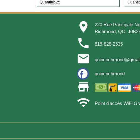
Quantité: 25
Quantit
place
220 Rue Principale No
Richmond, QC, J0B2
phone
819-826-2535
email
quincrichmond@gmai
quincrichmond
store
wifi
Point d'accès WiFi Gra