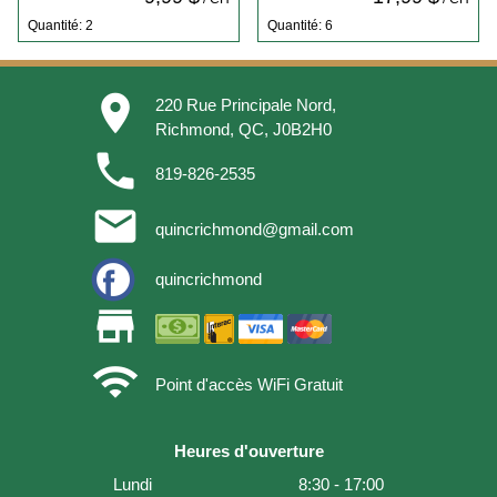
Quantité: 2
Quantité: 6
place
220 Rue Principale Nord,
Richmond, QC, J0B2H0
phone
819-826-2535
email
quincrichmond@gmail.com
quincrichmond
store
wifi
Point d'accès WiFi Gratuit
Heures d'ouverture
Lundi
8:30 - 17:00