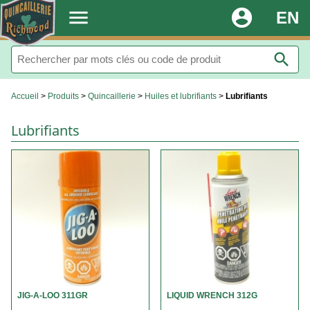
.
menu
account_circle
EN
search
Accueil
>
Produits
>
Quincaillerie
>
Huiles et lubrifiants
>
Lubrifiants
Lubrifiants
JIG-A-LOO 311GR
LIQUID WRENCH 312G