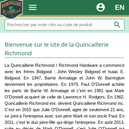
.
menu
account_circle
EN
search
Bienvenue sur le site de la Quincaillerie
Richmond
La Quincaillerie Richmond / Richmond Hardware a commencé
avec les frères Bidgood : John Wesley Bidgood et Isaac E.
Bidgood. En 1947, Barrie Armatage et John W. Barrington
deviennent les propriétaires. En 1979, Paul O’Donnell achète
les parts de Barrie W. Armatage et c’est en 1981 que Mark
O’Donnell acquiert de celle de Lawrence H. Rodgers. En 1982,
Quincaillerie Richmond enr. devient Quincaillerie Richmond inc.
C’est en 2010 que Julie O’Donnell, agée de seulement 21 ans,
se joint à l’entreprise avec son père Mark et son oncle Paul. En
2011, c’est le duo père-fille qui dirige l’entreprise. En août 2013,
suite au décès de Mark O’Donnell, c’est Julie O’Donnell qui