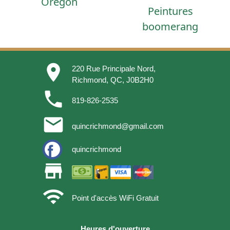
Oregon
Peintures
boomerang
place
220 Rue Principale Nord,
Richmond, QC, J0B2H0
phone
819-826-2535
email
quincrichmond@gmail.com
quincrichmond
store
wifi
Point d'accès WiFi Gratuit
Heures d'ouverture